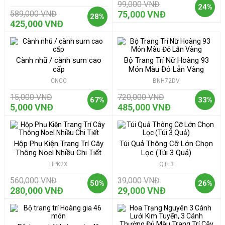
99,000 VNĐ
24%
589,000 VNĐ
75,000 VNĐ
28%
425,000 VNĐ
Cành nhũ / cành sum cao
Bộ Trang Trí Nữ Hoàng 93
cấp
Món Màu Đỏ Lẫn Vàng
CNCC
BNH72DV
15,000 VNĐ
720,000 VNĐ
67%
33%
5,000 VNĐ
485,000 VNĐ
Hộp Phụ Kiện Trang Trí Cây
Túi Quả Thông Cỡ Lớn Chọn
Thông Noel Nhiều Chi Tiết
Lọc (Túi 3 Quả)
HPK2X
QTL3
560,000 VNĐ
39,000 VNĐ
50%
26%
280,000 VNĐ
29,000 VNĐ