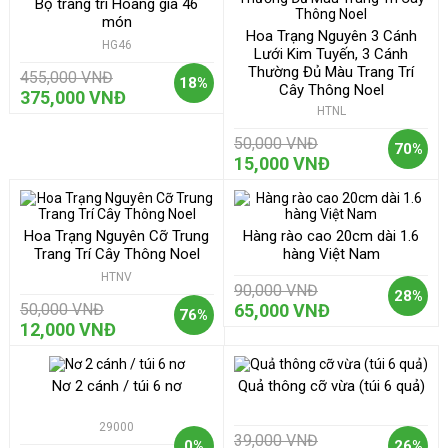
Bộ trang trí Hoàng gia 46
món
Hoa Trạng Nguyên 3 Cánh
HG46
Lưới Kim Tuyến, 3 Cánh
Thường Đủ Màu Trang Trí
455,000 VNĐ
18%
Cây Thông Noel
375,000 VNĐ
HTNL
50,000 VNĐ
70%
15,000 VNĐ
Hoa Trạng Nguyên Cỡ Trung
Hàng rào cao 20cm dài 1.6
Trang Trí Cây Thông Noel
hàng Việt Nam
HTNV
90,000 VNĐ
28%
50,000 VNĐ
65,000 VNĐ
76%
12,000 VNĐ
Nơ 2 cánh / túi 6 nơ
Quả thông cỡ vừa (túi 6 quả)
29000
39,000 VNĐ
0%
26%