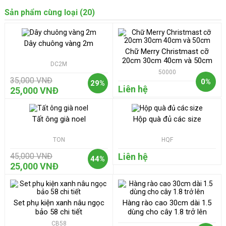
Sản phẩm cùng loại (20)
Dây chuông vàng 2m
Chữ Merry Christmast cỡ
20cm 30cm 40cm và 50cm
DC2M
50000
35,000 VNĐ
0%
29%
Liên hệ
25,000 VNĐ
Tất ông già noel
Hộp quà đủ các size
TON
HQF
45,000 VNĐ
Liên hệ
44%
25,000 VNĐ
Set phụ kiện xanh nâu ngọc
Hàng rào cao 30cm dài 1.5
bảo 58 chi tiết
dùng cho cây 1.8 trở lên
CB58