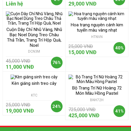
Liên hệ
29,000 VNĐ
Hoa trạng nguyên cánh kim
Cuộn Dây Chỉ Nhũ Vàng, Nhũ
tuyến màu vàng nhạt
Bạc Noel Dùng Treo Châu
HTNVN
Thả Trần, Trang Trí Hộp Quà,
Noel
25,000 VNĐ
40%
15,000 VNĐ
DCN3M
45,000 VNĐ
76%
11,000 VNĐ
Kèn giáng sinh treo cây
Bộ Trang Trí Nữ Hoàng 72
Món Màu Hồng Pastel
KTC
BNH72H
25,000 VNĐ
24%
725,000 VNĐ
19,000 VNĐ
41%
425,000 VNĐ