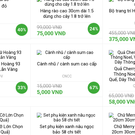
i đỏ
Hàng rào cao 30cm dài 1.5
Bộ trang trí
dùng cho cây 1.8 trở lên
99,000 VNĐ
24%
40%
75,000 VNĐ
455,000 VN
375,000 V
ữ Hoàng 93
Cành nhũ / cành sum cao cấp
Quả Cherry
Lẫn Vàng
Thông Noe
DV
CNCC
Quế, Dây Thô
15,000 VNĐ
33%
67%
5,000 VNĐ
65,000 VNĐ
58,000 VN
Cỡ Lớn Chọn
Set phụ kiện xanh nâu ngọc
Chữ Merry
 Quả)
bảo 58 chi tiết
20cm 30cm