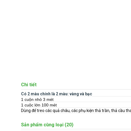
Chi tiết
Có 2 màu chính là 2 màu: vàng và bạc
1 cuộn nhỏ 3 mét
1 cuộc lớn 100 mét
Dùng để treo các quả châu, các phụ kiện thả trần, thả cầu than
gói hộp quà noel, trang trí cây thông noel, làm vòng nguyệt quế
Sản phẩm cùng loại (20)
✨Đến với GIA ĐÌNH NHỎ quý khách hàng sẽ có: 