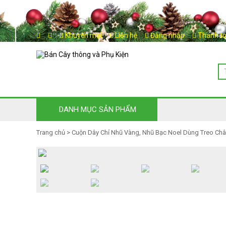
Khuyến mại
Liên hệ
Đăng nhập
Thanh t
DANH MỤC SẢN PHẨM
Trang chủ
>
Cuộn Dây Chỉ Nhũ Vàng, Nhũ Bạc Noel Dùng Treo Châu