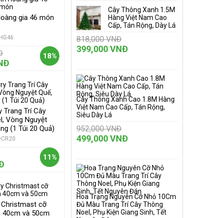
Cây Thông Xanh 1.5M
 Hoàng gia 46 món
Hàng Việt Nam Cao
Cấp, Tán Rộng, Dày Lá
HG46
818,000 VNĐ
399,000 VNĐ
Đ
18%
NĐ
Cây Thông Xanh Cao 1.8M Hàng
Việt Nam Cao Cấp, Tán Rộng,
 Trang Trí Cây
Siêu Dày Lá
l, Vòng Nguyệt
ng (1 Túi 20 Quả)
952,000 VNĐ
499,000 VNĐ
QCR20
11%
Đ
Hoa Trạng Nguyên Cỡ Nhỏ 10Cm
 Christmast cỡ
Đủ Màu Trang Trí Cây Thông
Noel, Phụ Kiện Giang Sinh, Tết
 40cm và 50cm