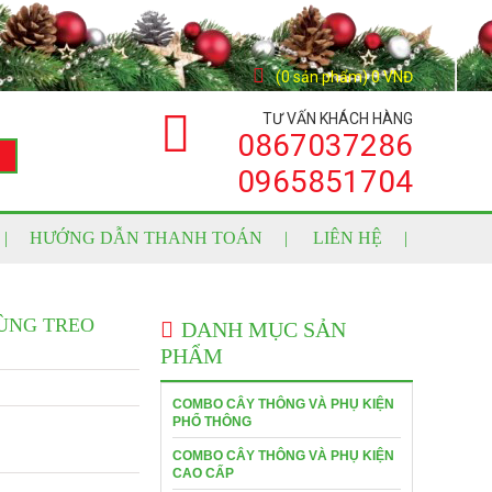
(0 sản phẩm) 0 VNĐ
TƯ VẤN KHÁCH HÀNG
0867037286
0965851704
HƯỚNG DẪN THANH TOÁN
LIÊN HỆ
ÙNG TREO
DANH MỤC SẢN
PHẨM
COMBO CÂY THÔNG VÀ PHỤ KIỆN
PHỔ THÔNG
COMBO CÂY THÔNG VÀ PHỤ KIỆN
CAO CẤP