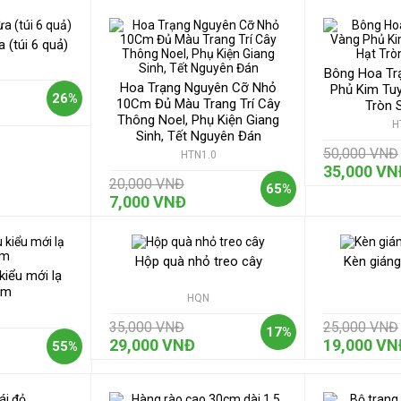
ĂNG CHỈ TỪ 1K 
 (túi 6 quả)
Bông Hoa Tr
Hoa Trạng Nguyên Cỡ Nhỏ
Phủ Kim Tu
26%
10Cm Đủ Màu Trang Trí Cây
Tròn 
Thông Noel, Phụ Kiện Giang
H
Sinh, Tết Nguyên Đán
50,000 VNĐ
HTN1.0
35,000 VN
20,000 VNĐ
65%
7,000 VNĐ
re #bancaythongvaphukien #giadinhnho #caythonghanoi #phukiennoel
Hộp quà nhỏ treo cây
Kèn giáng
kiểu mới lạ
cm
HQN
35,000 VNĐ
25,000 VNĐ
17%
29,000 VNĐ
19,000 VN
55%