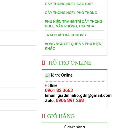
CÂY THÔNG NOEL CAO CẤP
CÂY THÔNG NOEL PHỔ THÔNG
PHỤ KIỆN TRANG TRÍ CÂY THÔNG
NOEL, VĂN PHÒNG, TÒA NHÀ
TRÁI CHÂU VÀ CHUÔNG
VÒNG NGUYỆT QUẾ VÀ PHỤ KIỆN
KHÁC
HỖ TRỢ ONLINE
Hotline
0961 82 3663
Email:
giadinhnho.gdn@gmail.com
0906 891 288
Zalo:
GIỎ HÀNG
0 mặt hàng