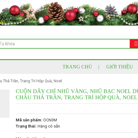
oán
TRANG CHỦ
GIỚI THIỆU
 Thả Trần, Trang Trí Hộp Quà, Noel
CUỘN DÂY CHỈ NHŨ VÀNG, NHŨ BẠC NOEL D
CHÂU THẢ TRẦN, TRANG TRÍ HỘP QUÀ, NOEL
Mã sản phẩm:
DCN3M
Trạng thái:
Hàng có sẵn