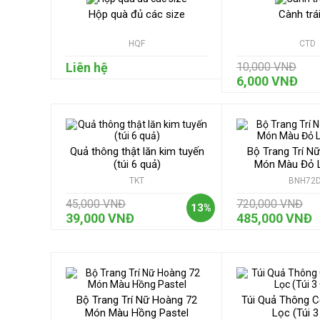
Hộp quà đủ các size
Cành trá
HQF
CTD
Liên hệ
10,000 VNĐ
6,000 VNĐ
Quả thông thật lăn kim tuyến
Bộ Trang Trí N
(túi 6 quả)
Món Màu Đỏ 
TKT
BNH72
45,000 VNĐ
720,000 VNĐ
13%
39,000 VNĐ
485,000 VNĐ
Bộ Trang Trí Nữ Hoàng 72
Túi Quả Thông 
Món Màu Hồng Pastel
Lọc (Túi 3