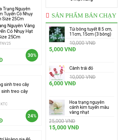
SẢN PHẨM BÁN CHẠY
ạng Nguyên Vàng
Túi bông tuyết 8.5 cm,
yến Có Nhụy Hạt
11cm, 15cm (3 bông)
Size 25Cm
10,000 VNĐ
TNV25
5,000 VNĐ
30%
Đ
Cành trái đỏ
10,000 VNĐ
6,000 VNĐ
 sinh treo cây
Hoa trạng nguyên
KTC
cánh kim tuyến màu
vàng nhạt
24%
Đ
25,000 VNĐ
15,000 VNĐ