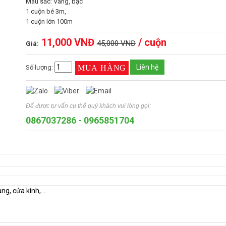
Màu sắc: Vàng, bạc
1 cuộn bé 3m,
1 cuộn lớn 100m
11,000 VNĐ
/ cuộn
45,000 VNĐ
Giá:
Liên hệ
Số lượng:
Để được tư vấn cụ thể quý khách vui lòng gọi:
0867037286
-
0965851704
g, cửa kính,....
, trang trí dây thông,....