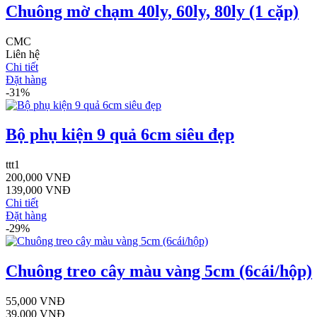
Chuông mờ chạm 40ly, 60ly, 80ly (1 cặp)
CMC
Liên hệ
Chi tiết
Đặt hàng
-31%
Bộ phụ kiện 9 quả 6cm siêu đẹp
ttt1
200,000 VNĐ
139,000 VNĐ
Chi tiết
Đặt hàng
-29%
Chuông treo cây màu vàng 5cm (6cái/hộp)
55,000 VNĐ
39,000 VNĐ