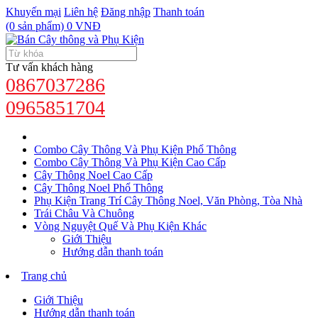
Khuyến mại
Liên hệ
Đăng nhập
Thanh toán
(0 sản phẩm) 0 VNĐ
Tư vấn khách hàng
0867037286
0965851704
Combo Cây Thông Và Phụ Kiện Phổ Thông
Combo Cây Thông Và Phụ Kiện Cao Cấp
Cây Thông Noel Cao Cấp
Cây Thông Noel Phổ Thông
Phụ Kiện Trang Trí Cây Thông Noel, Văn Phòng, Tòa Nhà
Trái Châu Và Chuông
Vòng Nguyệt Quế Và Phụ Kiện Khác
Giới Thiệu
Hướng dẫn thanh toán
Trang chủ
Giới Thiệu
Hướng dẫn thanh toán