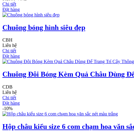
Chi tiết
Đặt hàng
Chuông bóng hình siêu đẹp
CBH
Liên hệ
Chi tiết
Đặt hàng
Chuông Đôi Bóng Kèm Quả Châu Dùng Để 
CDB
Liên hệ
Chi tiết
Đặt hàng
-10%
Hộp châu kiểu size 6 com chạm hoa văn sắ