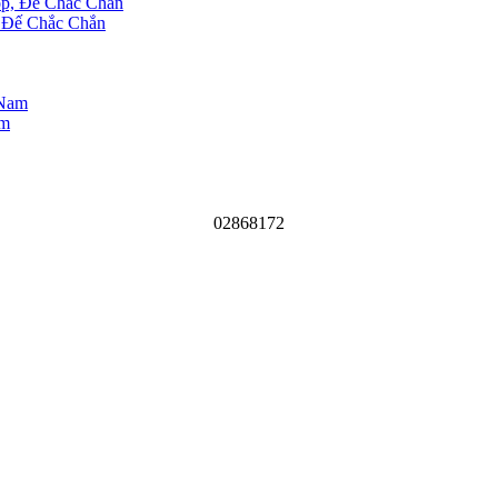
 Đế Chắc Chắn
am
02868172