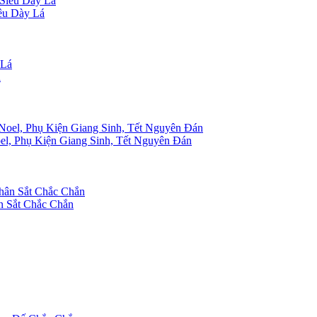
êu Dày Lá
á
, Phụ Kiện Giang Sinh, Tết Nguyên Đán
 Sắt Chắc Chắn