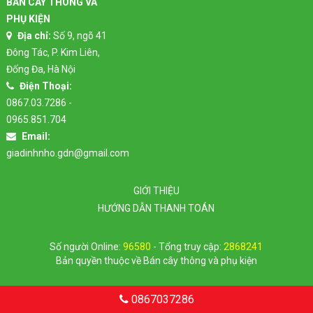
BÁN CÂY THÔNG VÀ
PHỤ KIỆN
Địa chỉ:
Số 9, ngõ 41
Đông Tác, P. Kim Liên,
Đống Đa, Hà Nội
Điện Thoại:
0867.03.7286 -
0965.851.704
Email:
giadinhnho.gdn@gmail.com
GIỚI THIỆU
HƯỚNG DẪN THANH TOÁN
Số người Online:
96580
- Tổng truy cập:
2868241
Bản quyền thuộc về Bán cây thông và phụ kiện
0867037286