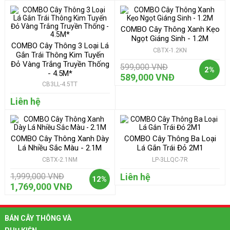
COMBO Cây Thông Xanh Kẹo
Ngọt Giáng Sinh - 1.2M
COMBO Cây Thông 3 Loại Lá
CBTX-1.2KN
Gắn Trái Thông Kim Tuyến
Đỏ Vàng Trắng Truyền Thống
599,000 VNĐ
2%
- 4.5M*
589,000 VNĐ
CB3LL-4.5TT
Liên hệ
COMBO Cây Thông Xanh Dày
COMBO Cây Thông Ba Loại
Lá Nhiều Sắc Màu - 2.1M
Lá Gắn Trái Đỏ 2M1
CBTX-2.1NM
LP-3LLQC-7R
1,999,000 VNĐ
Liên hệ
12%
1,769,000 VNĐ
BÁN CÂY THÔNG VÀ