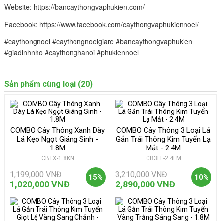
Website: https://bancaythongvaphukien.com/ 
Facebook: https://www.facebook.com/caythongvaphukiennoel/ 
#caythongnoel #caythongnoelgiare #bancaythongvaphukien 
#giadinhnho #caythonghanoi #phukiennoel
Sản phẩm cùng loại (20)
COMBO Cây Thông Xanh Dày
COMBO Cây Thông 3 Loại Lá
Lá Kẹo Ngọt Giáng Sinh -
Gắn Trái Thông Kim Tuyến Lạ
1.8M
Mắt - 2.4M
CBTX-1.8KN
CB3LL-2.4LM
1,199,000 VNĐ
3,210,000 VNĐ
15%
10%
1,020,000 VNĐ
2,890,000 VNĐ