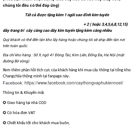
chúng tôi đều có thể đáp ứng)
Tất cả được tặng kèm 1 ngôi sao đỉnh kim tuyến
+ 2 ( hoặc 3,4,5,6,8,12,15)
dây trang trí cây càng cao dây kim tuyến tặng kèm càng nhiều
Quý khách có thể đến tận kho lấy hàng hoặc chúng tôi sẽ ship đến tận nơi
trên toàn quốc.
Địa chỉ kho hàng : Số 9, ngõ 41 Đông Tác, Kim Liên, Đống Đa, Hà Nội (mặt
đường Bờ sông)
Xem thêm phản hồi tích cực của khách hàng khi mua cây thông tại tổng kho
Changchiia thông minh tại fanpage này.
https://www.facebook.com/caythongvaphukiennoel/
Facebook:
Thông tin & Khuyến mãi
✪ Giao hàng tại nhà COD
✪ Có hóa đơn VAT
✪ Chiết khấu tốt cho khách mua buôn,