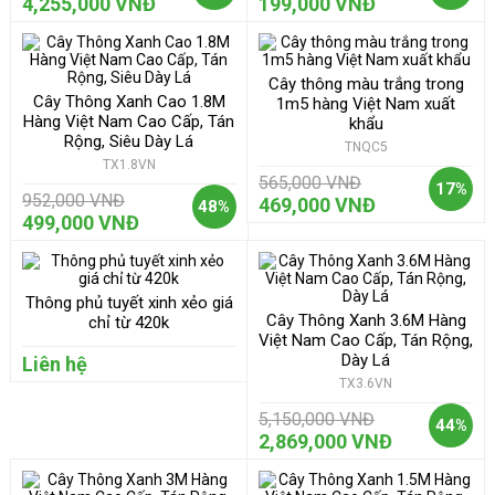
4,255,000 VNĐ
199,000 VNĐ
Cây thông màu trắng trong
Cây Thông Xanh Cao 1.8M
1m5 hàng Việt Nam xuất
Hàng Việt Nam Cao Cấp, Tán
khẩu
Rộng, Siêu Dày Lá
TNQC5
TX1.8VN
565,000 VNĐ
17%
952,000 VNĐ
469,000 VNĐ
48%
499,000 VNĐ
Thông phủ tuyết xinh xẻo giá
Cây Thông Xanh 3.6M Hàng
chỉ từ 420k
Việt Nam Cao Cấp, Tán Rộng,
Dày Lá
Liên hệ
TX3.6VN
5,150,000 VNĐ
44%
2,869,000 VNĐ