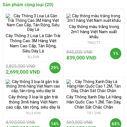
Sản phẩm cùng loại (20)
Cây thông màu trắng trong
2m1 hàng Việt Nam xuất
Cây Thông 3 Loại Lá Gắn Trái
khẩu
Thông Cao 3M Hàng Việt
TNQC7T
Nam Cao Cấp, Tán Rộng,
Siêu Dày Lá
845,000 VNĐ
1%
839,000 VNĐ
3LL3VN
3,825,000 VNĐ
29%
2,699,000 VNĐ
Cây thông 3 loại lá gắn trái
Cây Thông Xanh Dày Lá Hàng
thông 3m6 hàng Việt Nam
Hàn Quốc Cao 1.2M, Tán Dày,
cao cấp, tán rộng, siêu dày lá
Chân Sắt Chắc Chắn
3LL3.6VN
TX1.2VN
4,920,000 VNĐ
569,000 VNĐ
14%
65%