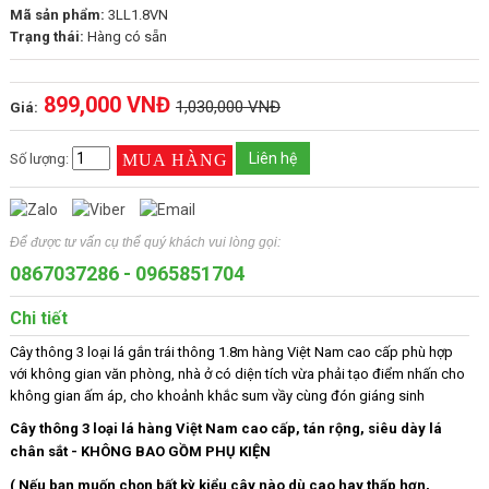
Mã sản phẩm:
3LL1.8VN
Trạng thái:
Hàng có sẵn
899,000 VNĐ
1,030,000 VNĐ
Giá:
Liên hệ
Số lượng:
Để được tư vấn cụ thể quý khách vui lòng gọi:
0867037286
-
0965851704
Chi tiết
Cây thông 3 loại lá gắn trái thông 1.8m hàng Việt Nam cao cấp phù hợp
với không gian văn phòng, nhà ở có diện tích vừa phải tạo điểm nhấn cho
không gian ấm áp, cho khoảnh khắc sum vầy cùng đón giáng sinh
Cây thông 3 loại lá hàng Việt Nam cao cấp, tán rộng, siêu dày lá
chân sắt - KHÔNG BAO GỒM PHỤ KIỆN
( Nếu bạn muốn chọn bất kỳ kiểu cây nào dù cao hay thấp hơn,