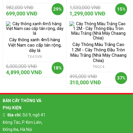
982,000 VNĐ
1,530,000 VNĐ
29%
15%
699,000 VNĐ
1,299,000 VNĐ
Cây thông xanh 4m5 hàng
Cây Thông Màu Trắng Cao
Việt Nam cao cấp tán rộng,
1.2M - Cây Thông Đầu Tròn
dày lá
Màu Trắng (Nhà Máy Chaang
TX4.5VN
Chiia)
6,000,000 VNĐ
TNQC4
18%
4,899,000 VNĐ
495,000 VNĐ
37%
310,000 VNĐ
BÁN CÂY THÔNG VÀ
PHỤ KIỆN
Địa chỉ:
Số 9, ngõ 41
Đông Tác, P. Kim Liên,
Đống Đa, Hà Nội