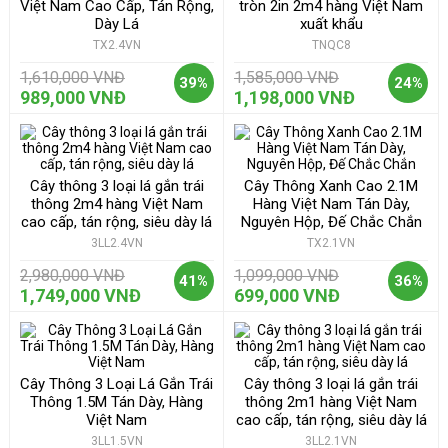
Việt Nam Cao Cấp, Tán Rộng,
tròn 2in 2m4 hàng Việt Nam
Dày Lá
xuất khẩu
TX2.4VN
TNQC8
1,610,000 VNĐ
1,585,000 VNĐ
39%
24%
989,000 VNĐ
1,198,000 VNĐ
Cây thông 3 loại lá gắn trái
Cây Thông Xanh Cao 2.1M
thông 2m4 hàng Việt Nam
Hàng Việt Nam Tán Dày,
cao cấp, tán rộng, siêu dày lá
Nguyên Hộp, Đế Chắc Chắn
3LL2.4VN
TX2.1VN
2,980,000 VNĐ
1,099,000 VNĐ
41%
36%
1,749,000 VNĐ
699,000 VNĐ
Cây Thông 3 Loại Lá Gắn Trái
Cây thông 3 loại lá gắn trái
Thông 1.5M Tán Dày, Hàng
thông 2m1 hàng Việt Nam
Việt Nam
cao cấp, tán rộng, siêu dày lá
3LL1.5VN
3LL2.1VN